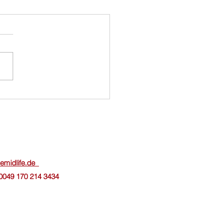
nlichkeitsentwicklung für
ngerinnen
hemidlife.de
0049 170 214 3434