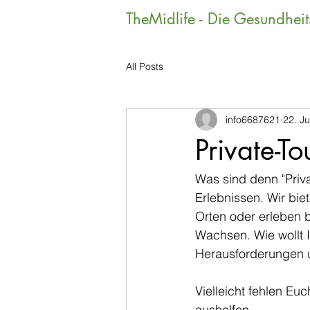
TheMidlife - Die Gesundhei
All Posts
info6687621
22. J
Private-To
Was sind denn "Priv
Erlebnissen. Wir bi
Orten oder erleben 
Wachsen. Wie wollt 
Herausforderungen u
Vielleicht fehlen E
aushelfen.