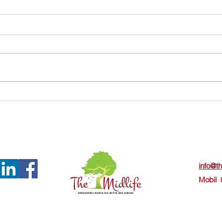
Gynäkolog*in gesucht
Persö
Anfä
Powerness statt Wellness
info@t
Mobil 