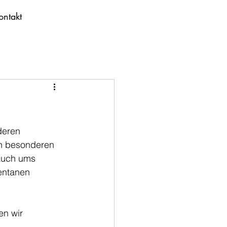
ontakt
deren 
an besonderen 
 auch ums 
entanen 
n wir 