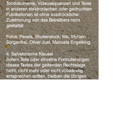
Tondokumente, Videosequenzen und Texte
in anderen elektronischen oder gedruckten
Publikationen ist ohne ausdrückliche
Zustimmung von des Betreibers nicht
gestattet.
Fotos: Pexels, Shutterstock, Wix, Myriam
Sorgenfrei, Oliver Just, Manuela Engelking
4. Salvatorische Klausel
Sofern Teile oder einzelne Formulierungen
dieses Textes der geltenden Rechtslage
nicht, nicht mehr oder nicht vollständig
entsprechen sollten, bleiben die übrigen
Teile des Dokumentes in ihrem Inhalt und
ihrer Gültigkeit davon unberührt. Alle
Rechte vorbehalten. Die Veröffentlichung
des Inhalts dieses Web-Angebotes bedarf
der ausdrücklichen Genehmigung durch
den Betreiber dieser Website. Alle Bilder
sind urheberrechtlich geschützt und dürfen
nur mit ausdrücklicher Genehmigung des
Rechtinhabers verwendet werden.