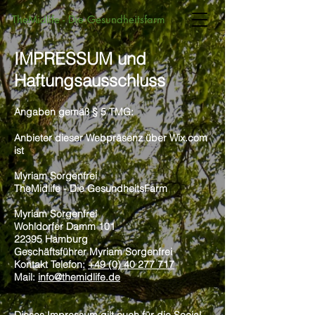
TheMidlife - Die Gesundheitsfarm
IMPRESSUM und
Haftungsausschluss
Angaben gemäß § 5 TMG:
Anbieter dieser Webpräsenz über Wix.com
ist
Myriam Sorgenfrei
TheMidlife - Die GesundheitsFarm
Myriam Sorgenfrei
Wohldorfer Damm 101
22395 Hamburg
Geschäftsführer Myriam Sorgenfrei
Kontakt Telefon:
+49 (0) 40 277 717
Mail:
info@themidlife.de