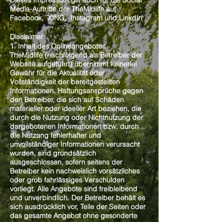
Dieses Impressum gilt auch für die Social
Media-Auftritte der TheMidlife auf
Facebook, XING, Instagram und LinkdIn
Disclaimer
1. Inhalt des Onlineangebotes
TheMidlife (nachfolgend als Betreiber der
Website aufgeführt) übernimmt keinerlei
Gewähr für die Aktualität oder
Vollständigkeit der bereitgestellten
Informationen. Haftungsansprüche gegen
den Betreiber, die sich auf Schäden
materieller oder ideeller Art beziehen, die
durch die Nutzung oder Nichtnutzung der
dargebotenen Informationen bzw. durch
die Nutzung fehlerhafter und
unvollständiger Informationen verursacht
wurden, sind grundsätzlich
ausgeschlossen, sofern seitens der
Betreiber kein nachweislich vorsätzliches
oder grob fahrlässiges Verschulden
vorliegt. Alle Angebote sind freibleibend
und unverbindlich. Der Betreiber behält es
sich ausdrücklich vor, Teile der Seiten oder
das gesamte Angebot ohne gesonderte